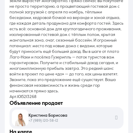
земли вырастет многократно. Прямо сейчас вы покупаете
не просто территорию, а процветающий гостевой дом с
полной загрузкой с апреля по ноябрь, тёплыми
беседками, кедровой бочкой на веранде и зоной отдыха,
где каждая деталь продумана для комфорта гостей. Здесь
есть всё: основной дом для круглогодичного проживания,
изолированный гостевой дом с тёплым полом, крытая
мангальная зона, очаг, сезонный бассейн. И огромный
потенциал: место под новые дома с видами, которые
будут приносить ещё больший доход. Вы в шаге от плато
Лаго-Наки и посёлка Гузерипль — поток туристов вам
гарантирован. Получите и стабильный доход сегодня, и
многомиллионную прибыль завтра. Это редкий шанс
войти в проект по цене «до» — до того, как цены взлетят.
Звоните, пока это предложение ещё существует. Ваша
финансовая независимость и жизнь среди гор
начинаются прямо здесь.
Арт.1015213268
объявление продает
Кристина Борисова
+7 (989) 120-58-12
на карте