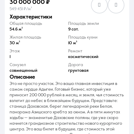
30 000 000 ₽
549 451 ₽/м²
характеристики
Общая площадь
Площадь земли
54.6 м²
9 сот.
Жилая площадь
Площадь кухни
8 (861) 297-00-00
30 м²
10 м²
Ежедневно с 08:30 до 20:00
Этаж
Ремонт
1
косметический
Санузел
Дорога
совмещенный
грунтовая
описание
Это не просто участок. Это ваша главная инвестиция в
самом сердце Адыгеи. Готовый бизнес, который уже
приносит 200 000 рублей в месяц, и земля, чья стоимость
взлетит до небес в ближайшем будущем. Представьте:
станица Даховская, берег легендарной реки Белая,
панорама Азишского хребта за окном. А в пяти минутах
ходьбы — знаменитые Даховские поляны, где уже скоро
начнется грандиозное строительство нового курортного
центра. Это ваш билет в будущее, где стоимость этой