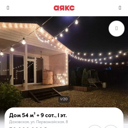
г. Майкоп
Избранное
Сравнение
0 объявлений
0 объявлений
Недвижимость
Услуги
1/20
Дом
54 м²
+ 9 сот.
,
1 эт.
Даховская, ул. Первомайская, 8
О компании
Контакты