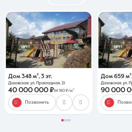
1/5
Дом
348 м²
,
3 эт.
Дом
659 м²
Даховская, ул. Прохладная, 21
Даховская, ул. П
40 000 000 ₽
90 000 0
114 910 ₽/м²
Позвонить
Позво